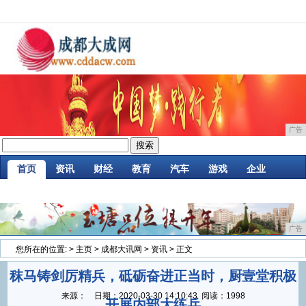
广告
首页
资讯
财经
教育
汽车
游戏
企业
商讯
时尚
购物
金融
微商
区块链
广告
您所在的位置:
>
主页
>
成都大讯网
>
资讯
> 正文
秣马铸剑厉精兵，砥砺奋进正当时，厨壹堂积极
来源：
日期：
2020-03-30 14:10:43
阅读：1998
开展内部大练兵