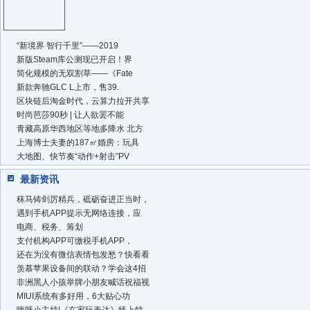
“新境界 智行千里”——2019
新版Steam库公测现已开启！界
简化规模的无双割草——《Fate
新款奔驰GLC L上市，售39.
区块链后淘金时代，云算力拉开共享
时尚芭莎90秒 | 让人欲罢不能
青藏高原华西地区等地多降水 北方
上海博士夫妻的187㎡婚房：玩具
大地图、快节奏“动作+射击”PV
最新资讯
秣马铸剑厉精兵，砥砺奋进正当时，
遇到手机APP提示无网络连接，应
电商、税务、筹划
支付机构APP可缴税手机APP，
还在为没有微信表情包发愁？快看看
羡慕苹果设备间的联动？学会这4招
非洲黑人小孩举牌小朋友喊话祝福视
MIUI系统有多好用，6大贴心功
嗨呀小主持|《在家玩表达》线上特