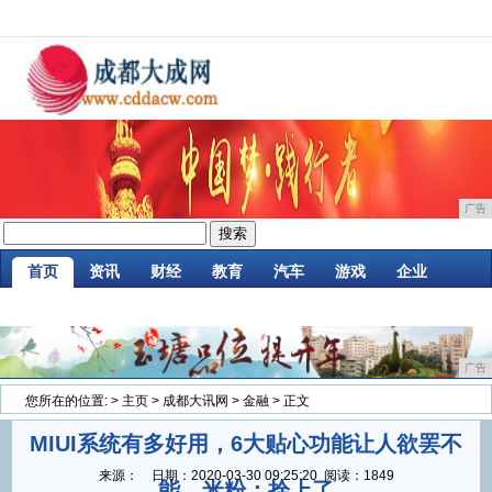
广告
首页
资讯
财经
教育
汽车
游戏
企业
商讯
时尚
购物
金融
微商
区块链
广告
您所在的位置:
>
主页
>
成都大讯网
>
金融
> 正文
MIUI系统有多好用，6大贴心功能让人欲罢不
来源：
日期：
2020-03-30 09:25:20
阅读：1849
能，米粉：拴上了