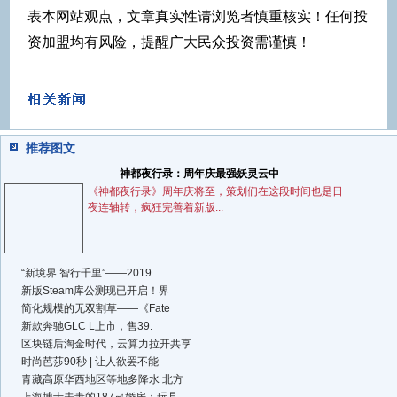
表本网站观点，文章真实性请浏览者慎重核实！任何投
资加盟均有风险，提醒广大民众投资需谨慎！
推荐图文
神都夜行录：周年庆最强妖灵云中
《神都夜行录》周年庆将至，策划们在这段时间也是日
夜连轴转，疯狂完善着新版...
“新境界 智行千里”——2019
新版Steam库公测现已开启！界
简化规模的无双割草——《Fate
新款奔驰GLC L上市，售39.
区块链后淘金时代，云算力拉开共享
时尚芭莎90秒 | 让人欲罢不能
青藏高原华西地区等地多降水 北方
上海博士夫妻的187㎡婚房：玩具