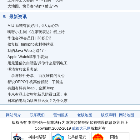
大地图、快节奏“动作+射击”PV
最新资讯
MIUI系统有多好用，6大贴心功
嗨呀小主持|《在家玩表达》线上特
华住会28会员日 | 28积分2
修复版Thinkphp素材整站源
我的Java Web之路47 -
Apple Watch苹果手表为
用最通俗的白话告诉你什么是弱电工
明清古典家具典范
「录屏软件分享」 百度难得的良心
都说OPPO手机高价低配，了解这
有颜有料有Jeep，全新Jeep
小米有品上架智能新风防霾口罩：主
日本的电商为啥没那么火？为什么东
网站简介
-
联系我们
-
营销服务
-
老版地图
-
版权声明
-
网站地图
版权所有 本网拒绝一切非法行为 欢迎监督举报 如有错误信息 欢迎纠正
Copyright.2002-2019
成都大讯网
版权所有