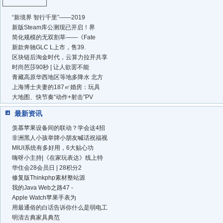
“新境界 智行千里”——2019
新版Steam库公测现已开启！界
简化规模的无双割草——《Fate
新款奔驰GLC L上市，售39.
区块链后淘金时代，云算力拉开共享
时尚芭莎90秒 | 让人欲罢不能
青藏高原华西地区等地多降水 北方
上海博士夫妻的187㎡婚房：玩具
大地图、快节奏“动作+射击”PV
最新资讯
羡慕苹果设备间的联动？学会这4招
非洲黑人小孩举牌小朋友喊话祝福视
MIUI系统有多好用，6大贴心功
嗨呀小主持|《在家玩表达》线上特
华住会28会员日 | 28积分2
修复版Thinkphp素材整站源
我的Java Web之路47 -
Apple Watch苹果手表为
用最通俗的白话告诉你什么是弱电工
明清古典家具典范