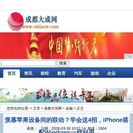
广告
首页
资讯
财经
教育
汽车
游戏
企业
商讯
时尚
购物
金融
微商
区块链
广告
您所在的位置:
>
主页
>
成都大讯网
>
金融
> 正文
羡慕苹果设备间的联动？学会这4招，iPhone搭
来源：
日期：
2020-03-30 10:01:14
阅读：1604
配Windows一样好用