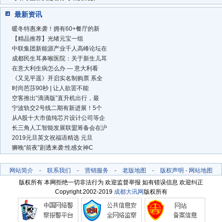
最新资讯
暖冬特惠来袭！拥有60+餐厅的新
【精品推荐】光绪元宝一组
中联集团新能源产业千人高峰论坛在
成都民生耳鼻喉医院：关于新生儿耳
在意大利生病怎么办 — 意大利看
《又见平遥》开启实名制购票 系全
时尚芭莎90秒 | 让人欲罢不能
空客推出“滴滴版”直升机出行，最
宁波轨交2号线二期有新进展！5个
从A股十大市值纯芯片设计公司等企
长三角人工智能发展联盟筹备会在沪
2019元旦英文祝福语精选 元旦
狮晚“前夜”剧透来袭:性感女神C
网站简介
-
联系我们
-
营销服务
-
老版地图
-
版权声明
-
网站地图
版权所有 本网拒绝一切非法行为 欢迎监督举报 如有错误信息 欢迎纠正
Copyright.2002-2019
成都大讯网
版权所有