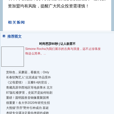
资加盟均有风险，提醒广大民众投资需谨慎！
推荐图文
时尚芭莎90秒 | 让人欲罢不
Simone Rocha为我们展示的古典与浪漫，远不止珍珠发
饰这么简单。...
赏秋色，采蘑菇，看极光：Only
长春软陶艺人“点泥成金”作品受外
《父母爱情》：豆瓣9.4的背后，
青藏高原华西地区等地多降水 北方
87版红楼梦里，史延芹是如何给剧
重磅！圆明园兽首铜像重聚国博
很重要！各大学2020年研究生招
大熊猫“乔乔”野外引种成功 喜诞
考研专业课决定着你考研的成败