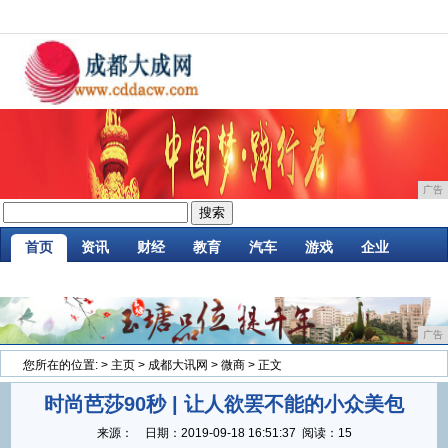
广告
首页
资讯
财经
教育
汽车
游戏
企业
商讯
时尚
购物
金融
微商
区块链
广告
您所在的位置:
>
主页
>
成都大讯网
>
微商
> 正文
时尚芭莎90秒 | 让人欲罢不能的小众美包
来源：
日期：
2019-09-18 16:51:37
阅读：15