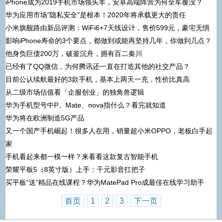
iPhone成为2019手机市场领头羊，安卓高端阵营为何全军覆没？
华为应用市场"隐私安全"是根本！2020年将承载更大的责任
小米旗舰路由新品评测：WiFi6+7天线设计，售价599元，豪宅无惧
影响iPhone寿命的3个要点，都做到或能再坚持几年，你做到几点？
他身负巨债200万，破釜沉舟，拥有百二秦川
已经有了QQ微信，为何腾讯还一直在打造其他的社交产品？
目前公认续航最好的3款手机，基本上两天一充，性价比真高
从二级市场估值看「企服创业」的独角兽逻辑
华为手机型号中P、Mate、nova指什么？看完就知道
华为将在欧洲制造5G产品
又一个国产手机崛起！很多人在用，销量超小米OPPO，老板白手起
家
手机看起来都一模一样？来看看这款复古智能手机
荣耀平板5（8英寸版）上手：千元影音扛把子
买平板“送”精品在线课程？华为MatePad Pro成最佳在线学习助手
首页
1
2
3
下一页