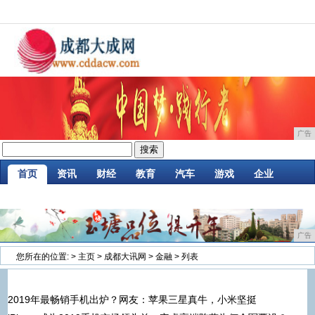
广告
首页
资讯
财经
教育
汽车
游戏
企业
商讯
时尚
购物
金融
微商
区块链
广告
您所在的位置:
>
主页
>
成都大讯网
>
金融
> 列表
2019年最畅销手机出炉？网友：苹果三星真牛，小米坚挺