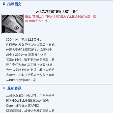
推荐图文
从长安汽车的“探月工程”，看C
最近 “嫦娥五号”“探月工程”成为了全国人民的话题，随
着“嫦娥五号”任务...
300牛·米、两块12.3英寸大
佟丽娅的风衣凭什么这么高级？看她
外观大变/配上双联屏！北京现代全
超全！2021年的新车都在这里
买车的时候，请不要忽略美系车，君
还在穿烂大街的马丁靴？这双“烟管
为什么女精英们的穿搭，看上去明明
袁咏仪一共多少个爱马仕包包？袁咏
从Burberry到Dior，这
最新资讯
从就业质量到社会认可，广东东软学
国为GOWELL集团战略伙伴峰会
Coremail受邀出席APEC
双星耀蓉城，成都信创雅阁国际大酒