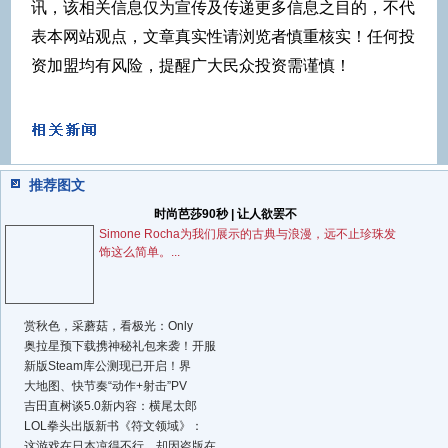
讯，该相关信息仅为宣传及传递更多信息之目的，不代
表本网站观点，文章真实性请浏览者慎重核实！任何投
资加盟均有风险，提醒广大民众投资需谨慎！
推荐图文
时尚芭莎90秒 | 让人欲罢不
Simone Rocha为我们展示的古典与浪漫，远不止珍珠发
饰这么简单。...
赏秋色，采蘑菇，看极光：Only
奥拉星预下载携神秘礼包来袭！开服
新版Steam库公测现已开启！界
大地图、快节奏“动作+射击”PV
吉田直树谈5.0新内容：横尾太郎
LOL拳头出版新书《符文领域》：
这游戏在日本凉得不行，却因盗版在