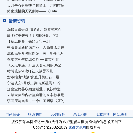
天刀手游有多拼？价值上千元的时装
简化规模的无双割草——《Fate
最新资讯
华晨雷诺金杯 满足多功能座驾不在
暖冬特惠来袭！拥有60+餐厅的新
【精品推荐】光绪元宝一组
中联集团新能源产业千人高峰论坛在
成都民生耳鼻喉医院：关于新生儿耳
在意大利生病怎么办 — 意大利看
《又见平遥》开启实名制购票 系全
时尚芭莎90秒 | 让人欲罢不能
空客推出“滴滴版”直升机出行，最
宁波轨交2号线二期有新进展！5个
企查查跨界联姻金融业，联袂缔造“
未婚大叔偷内衣盗窃罪的立案标准是
李国庆与当当，一个中国网络书店的
网站简介
-
联系我们
-
营销服务
-
老版地图
-
版权声明
-
网站地图
版权所有 本网拒绝一切非法行为 欢迎监督举报 如有错误信息 欢迎纠正
Copyright.2002-2019
成都大讯网
版权所有