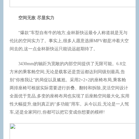
空间无敌 尽显实力
“爆款”车型自有牛的地方,金杯新快运最令人称道就是无与
伦比的空间实力了。事实上,很多人愿意选择MPV都是冲着大空
间去的,这一点金杯新快运只能说远超期待了。
3430mm的轴距为宽敞的内部空间提供了无限可能。6.8立
方米的乘客舱空间,无论是载客还是货运都达到同级别最高,告
别“你推我让”的局促以及尴尬。采用2+2+2的座椅布局,乘客舱
两排座椅可根据实际需要进行折叠、翻转和拆除,灵活空间设计
全面优于竞品,多变的座椅布局也实现了后座舱空间最大化,实用
性大幅提升,做到真正的“多功能”用车。从今以后,无论是一人驾
车,还是全家同行,你都可以把它变成你想要的模样!