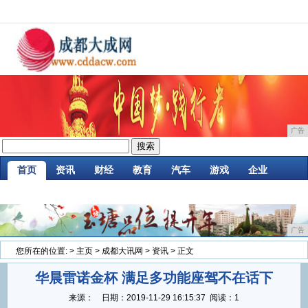
广告
首页
资讯
财经
教育
汽车
游戏
企业
商讯
时尚
购物
金融
微商
区块链
广告
您所在的位置:
>
主页
>
成都大讯网
>
资讯
> 正文
华晨雷诺金杯 满足多功能座驾不在话下
来源：
日期：
2019-11-29 16:15:37
阅读：1