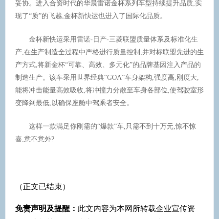
妥协。进入合资时代的华晨雷诺金杯系列车型持续提升品质,实
现了“质”的飞越,金杯新快运也进入了国际化品质。
金杯新快运采用雷诺-日产-三菱联盟质量体系及标准化生
产,在生产制造全过程中严格进行质量控制,并对标联盟先进的生
产方式,将新金杯“可靠、高效、多元化”的品牌基因注入产品的
制造生产。该车采用世界经典“GOA”车身架构,强度高,刚度大,
能将冲击能量高效吸收,将冲撞力分散至车身各部位,使驾驶室形
变降到最低,以确保座舱中驾乘者安全。
这样一款满足你刚需的“爆款”车,只需不到十万元,惊不惊
喜,意不意外?
（正文已结束）
免责声明及提醒：
此文内容为本网所转载企业宣传资