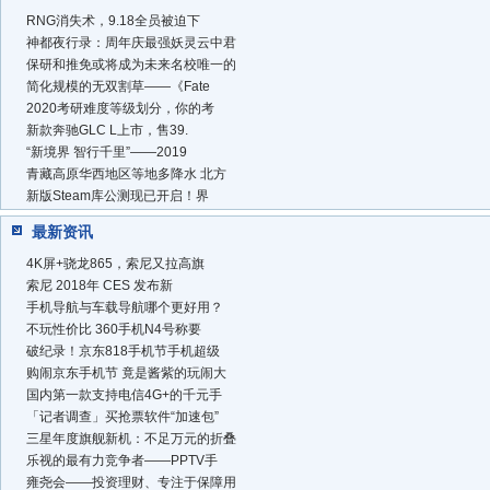
RNG消失术，9.18全员被迫下
神都夜行录：周年庆最强妖灵云中君
保研和推免或将成为未来名校唯一的
简化规模的无双割草——《Fate
2020考研难度等级划分，你的考
新款奔驰GLC L上市，售39.
“新境界 智行千里”——2019
青藏高原华西地区等地多降水 北方
新版Steam库公测现已开启！界
最新资讯
4K屏+骁龙865，索尼又拉高旗
索尼 2018年 CES 发布新
手机导航与车载导航哪个更好用？
不玩性价比 360手机N4号称要
破纪录！京东818手机节手机超级
购闹京东手机节 竟是酱紫的玩闹大
国内第一款支持电信4G+的千元手
「记者调查」买抢票软件“加速包”
三星年度旗舰新机：不足万元的折叠
乐视的最有力竞争者——PPTV手
雍尧会——投资理财、专注于保障用