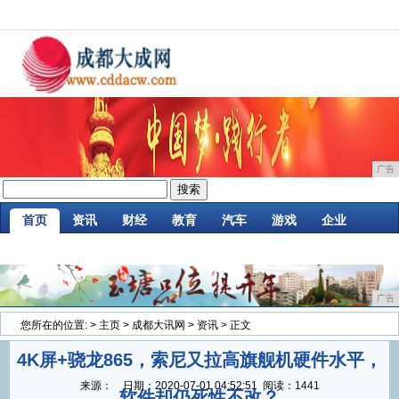
广告
首页
资讯
财经
教育
汽车
游戏
企业
商讯
时尚
购物
金融
微商
区块链
广告
您所在的位置:
>
主页
>
成都大讯网
>
资讯
> 正文
4K屏+骁龙865，索尼又拉高旗舰机硬件水平，
来源：
日期：
2020-07-01 04:52:51
阅读：1441
软件却仍死性不改？