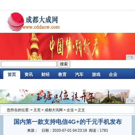
广告
首页
资讯
财经
教育
汽车
游戏
企业
商讯
时尚
购物
金融
微商
区块链
广告
您所在的位置:
>
主页
>
成都大讯网
>
企业
> 正文
国内第一款支持电信4G+的千元手机发布
来源：
日期：
2020-07-01 04:23:18
阅读：1781