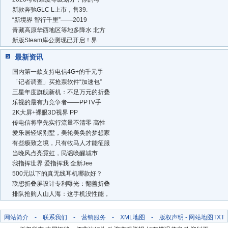
新款奔驰GLC L上市，售39.
“新境界 智行千里”——2019
青藏高原华西地区等地多降水 北方
新版Steam库公测现已开启！界
最新资讯
国内第一款支持电信4G+的千元手
「记者调查」买抢票软件“加速包”
三星年度旗舰新机：不足万元的折叠
乐视的最有力竞争者——PPTV手
2K大屏+裸眼3D视界 PP
传电信将率先实行流量不清零 高性
爱乐居轻钢别墅，美轮美奂的梦想家
有些极致之境，只有牧马人才能征服
当晚风点亮霓虹，民谣唤醒城市
我指挥世界 爱指挥我 全新Jee
500元以下的真无线耳机哪款好？
联想折叠屏设计专利曝光：翻盖折叠
排队抢购人山人海：这手机没性能，
网站简介
-
联系我们
-
营销服务
-
XML地图
-
版权声明
-
网站地图
TXT