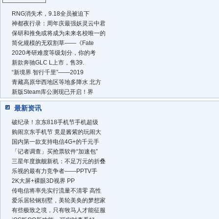
RNG消失术，9.18全员被迫下
神都夜行录：周年庆最强妖灵云中君
保研和推免或将成为未来名校唯一的
简化规模的无双割草——《Fate
2020考研难度等级划分，你的考
新款奔驰GLC L上市，售39.
“新境界 智行千里”——2019
青藏高原华西地区等地多降水 北方
新版Steam库公测现已开启！界
最新资讯
破纪录！京东818手机节手机超级
购闹京东手机节 竟是酱紫的玩闹大
国内第一款支持电信4G+的千元手
「记者调查」买抢票软件“加速包”
三星年度旗舰新机：不足万元的折叠
乐视的最有力竞争者——PPTV手
2K大屏+裸眼3D视界 PP
传电信将率先实行流量不清零 高性
爱乐居轻钢别墅，美轮美奂的梦想家
有些极致之境，只有牧马人才能征服