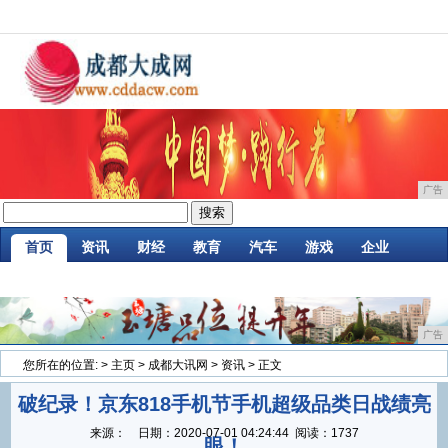
广告
首页
资讯
财经
教育
汽车
游戏
企业
商讯
时尚
购物
金融
微商
区块链
广告
您所在的位置:
>
主页
>
成都大讯网
>
资讯
> 正文
破纪录！京东818手机节手机超级品类日战绩亮
来源：
日期：
2020-07-01 04:24:44
阅读：1737
眼！