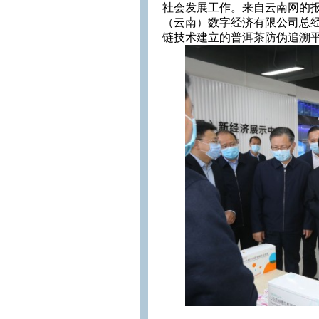
社会发展工作。来自云南网的
（云南）数字经济有限公司总
链技术建立的普洱茶防伪追溯