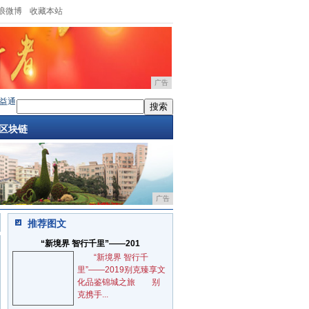
浪微博
收藏本站
广告
留学：疫情全球蔓延，留学生家庭该如何应对？
·
喀什丽景天城—首席生态名宅，面朝
区块链
广告
推荐图文
“新境界 智行千里”——201
“新境界 智行千
里”——2019别克臻享文
化品鉴锦城之旅 别
克携手...