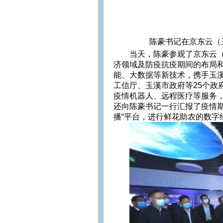
陈豪书记在京东云（玉
当天，陈豪参观了京东云
济领域及防疫抗疫期间的布局
能、大数据等新技术，携手玉
工信厅、玉溪市政府等25个政
疫情机器人、远程医疗等服务
还向陈豪书记一行汇报了疫情期
播“平台，进行鲜花助农的数字