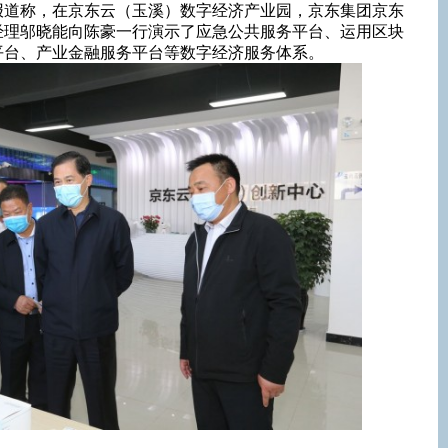
报道称，在京东云（玉溪）数字经济产业园，京东集团京东
经理邬晓能向陈豪一行演示了应急公共服务平台、运用区块
平台、产业金融服务平台等数字经济服务体系。