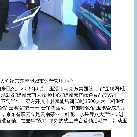
京东智能城市运营管理中心
来已久。2019年6月，玉溪市与京东集团签订了“互联网+新
作规划及“建设云南大数据中心”“建设云南绿色食品交易平
。不到半年，双方开展市县赋能培训13期1500人次，相继组
特色馆·玉溪管“双十一”营销等活动，中国特色馆·玉溪管成为京
时，京东智联云立足云南茶业、鲜花、水果等八大产业，进
准营销。在去年“双11”举办的线上整合营销活动中，带动玉
。