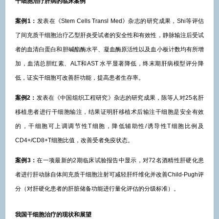
干细胞治疗肝病的临床案例
案例1：
发表在《Stem Cells Transl Med》杂志的研究成果，Shi等评估
了间充质干细胞治疗乙型肝炎受试者的安全性和有效性，静脉输注后受试
者的血清白蛋白和胆碱酯酶水平、凝血酶原活性以及血小板计数均有所增
加，血清总胆红素、ALT和AST 水平显著降低，终末期肝病模型评分降
低，证实干细胞可改善肝功能，提高患者生存率。
案例2：
发表在《中国组织工程研究》杂志的研究成果，陈等人对25名肝
移植患者进行干细胞输注，结果证明肝移植术后输注干细胞是安全有效
的，干细胞可上调调节性T细胞，降低辅助性/诱导性T细胞比例及
CD4+/CD8+T细胞比值，改善受者免疫状态。
案例3：
在一项最新的2期临床试验报告中显示，对72名酒精性肝硬化患
者进行肝动脉自体间充质干细胞注射可减轻肝纤维化并改善Child-Pugh评
分（对肝硬化患者的肝脏储备功能进行量化评估的分级标准）。
我国干细胞治疗的现状和展望