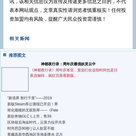
讯，该相关信息仅为宣传及传递更多信息之目的，不代
表本网站观点，文章真实性请浏览者慎重核实！任何投
资加盟均有风险，提醒广大民众投资需谨慎！
推荐图文
神都夜行录：周年庆最强妖灵云中
《神都夜行录》周年庆将至，策划们在这段时间也是日
夜连轴转，疯狂完善着新版...
“新境界 智行千里”——2019
新版Steam库公测现已开启！界
简化规模的无双割草——《Fate
新款奔驰GLC L上市，售39.
区块链后淘金时代，云算力拉开共享
时尚芭莎90秒 | 让人欲罢不能
青藏高原华西地区等地多降水 北方