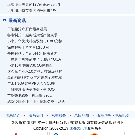
上海博士夫妻的187㎡婚房：玩具
大地图、快节奏“动作+射击”PV
最新资讯
干细胞治疗肝病最新进展
鲁南制药：服务“全时空” 健康零
小米、华为成科技双雄，DXO交替
深度解析｜华为Mate30 Pr
丢掉包袱，全新Jeep+指南者为
年度最佳可能诞生了：联想YOGA
小米10和荣耀V30 5G体验谁
这么猛？小米10进驻天猫超级品牌
真正的黑科技 双屏才是笔记本电脑
丰田TNGA架构PK大众MQB平
一触即发＆快捷指令 - 免ROO
首款骁龙865手机上架；real
武汉疫情企业和个人捐款名单，龙头
网站简介
-
联系我们
-
营销服务
-
老版地图
-
版权声明
-
网站地图
版权所有 本网拒绝一切非法行为 欢迎监督举报 如有错误信息 欢迎纠正
Copyright.2002-2019
成都大讯网
版权所有