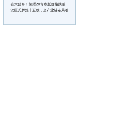
喜大普奔！荣耀20青春版价格跌破
汉臣氏辉煌十五载，全产业链布局引