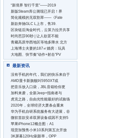
“新境界 智行千里”——2019
新版Steam库公测现已开启！界
简化规模的无双割草——《Fate
新款奔驰GLC L上市，售39.
区块链后淘金时代，云算力拉开共享
时尚芭莎90秒 | 让人欲罢不能
青藏高原华西地区等地多降水 北方
上海博士夫妻的187㎡婚房：玩具
大地图、快节奏“动作+射击”PV
最新资讯
没有手机的年代，我们的快乐来自于
AMD显卡新旗舰叫5950XT或
把音乐放入口袋，JBL音箱给你更
加料来袭，全新Jeep+指南者与
虎克之路，自由光性能最好的试验场
2020年，全球经济大萧条会重来
华为手机自研系统服务有大进展，谷
微软首款安卓双屏设备或因不支持5
苹果iPhone12概念图：A1
现货加预售小米10系列第五次开放
3K屏幕120Hz刷新率，OPP