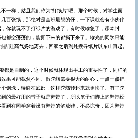
不一样，姑且我们称为“打纸片”吧。那个时候，对学生而
有几百张纸，那绝对是全班最靓的仔，一下课就会有小伙伴
话，你就玩不了打纸片的游戏了，有时候输急了，课本封
书包都空荡荡的，能撕下来的都撕下来了。输光的同学只能
利品”趾高气扬地离去，回家之后到处搜寻纸片以东山再起。
一般都是自制的，这个时候就体现出手工的重要性了，同样的
螺效果可能截然不同。做陀螺需要很大的耐心，一点一点把
一个钢珠，镶嵌在底部，这样陀螺转起来就更快了。有了陀
找到的最好用的带子就是鞋带了，所以孩子们脚上的鞋带经
你看到有同学穿着没有鞋带的解放鞋，不必惊奇，因为鞋带