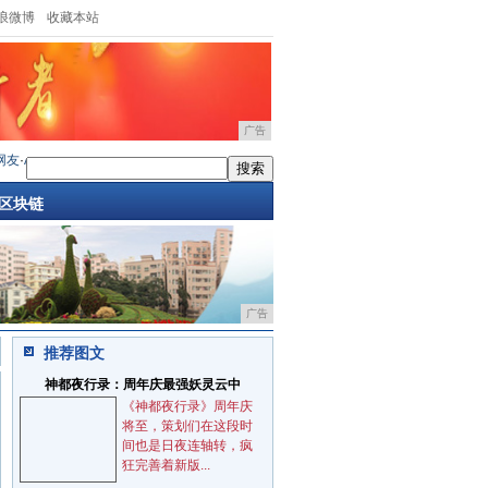
浪微博
收藏本站
广告
·
AMD显卡新旗舰叫5950XT或拥有24GHB
·
把音乐放入口袋，JBL音箱给你更贴心的
区块链
广告
推荐图文
神都夜行录：周年庆最强妖灵云中
《神都夜行录》周年庆
将至，策划们在这段时
间也是日夜连轴转，疯
狂完善着新版...