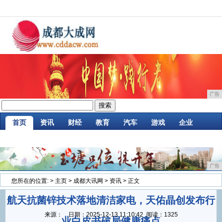
广告
首页
资讯
财经
教育
汽车
游戏
企业
商讯
时尚
购物
金融
微商
区块链
广告
您所在的位置:
>
主页
>
成都大讯网
>
资讯
> 正文
航天抗菌锌技术落地清洁家电，天佑晶创发布行
来源：
日期：
2025-12-13 11:10:42
阅读：1325
业白皮书破局健康痛点