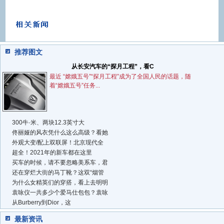
推荐图文
从长安汽车的“探月工程”，看C
最近 “嫦娥五号”“探月工程”成为了全国人民的话题，随
着“嫦娥五号”任务...
300牛·米、两块12.3英寸大
佟丽娅的风衣凭什么这么高级？看她
外观大变/配上双联屏！北京现代全
超全！2021年的新车都在这里
买车的时候，请不要忽略美系车，君
还在穿烂大街的马丁靴？这双“烟管
为什么女精英们的穿搭，看上去明明
袁咏仪一共多少个爱马仕包包？袁咏
从Burberry到Dior，这
最新资讯