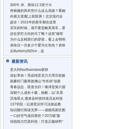
300牛·米、两块12.3英寸大
佟丽娅的风衣凭什么这么高级？看她
外观大变/配上双联屏！北京现代全
超全！2021年的新车都在这里
买车的时候，请不要忽略美系车，君
还在穿烂大街的马丁靴？这双“烟管
为什么女精英们的穿搭，看上去明明
袁咏仪一共多少个爱马仕包包？袁咏
从Burberry到Dior，这
最新资讯
意大利Northwindow获得
浴缸革命！亮晶纯亚克力大理石纹板
新豪轩门窗再揽佛山“市长杯”创新
青春远志，医道当归！臻泽堂第六届
深耕个人成长十载，耿帆：以“关系
滨海星火 惠来县科技特派员走科技
137学院：以潜意识学习法掀起教
知识随行阅读无界——成都高新区图
一口好空气值回票价？20万级“森
信锐助力巴莫科技：打造正极材料“