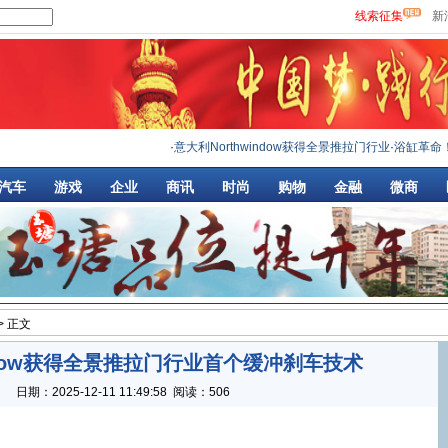
线索征集
新
·
意大利Northwindow获得全景推拉门行业
·
浴缸革命！亮晶纯
汽车
游戏
企业
商讯
时尚
购物
金融
微商
> 正文
indow获得全景推拉门行业首个缓冲刹车技术
：
日期：
2025-12-11 11:49:58
阅读：506