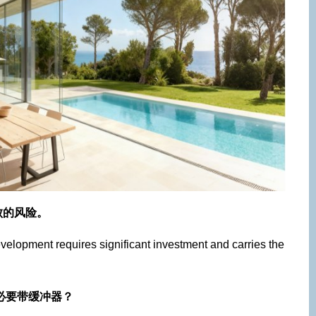
败的风险。
elopment requires significant investment and carries the
必要带缓冲器？