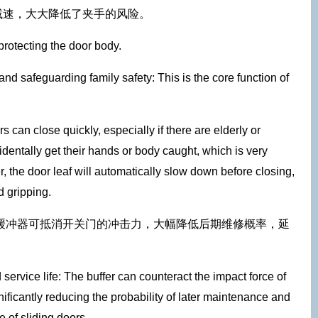
减速，大大降低了夹手的风险。
 protecting the door body.
nd safeguarding family safety: This is the core function of
s can close quickly, especially if there are elderly or
dentally get their hands or body caught, which is very
r, the door leaf will automatically slow down before closing,
d gripping.
:缓冲器可抵消开关门的冲击力，大幅降低后期维修概率，延
ervice life: The buffer can counteract the impact force of
ificantly reducing the probability of later maintenance and
e of sliding doors.