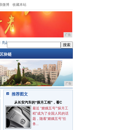
浪微博
收藏本站
广告
亚克力大理石纹板材暨高密度聚氨
·
新豪轩门窗再揽佛山“市长杯”创新奖
·
青春远志，医
区块链
广告
推荐图文
从长安汽车的“探月工程”，看C
最近 “嫦娥五号”“探月工
程”成为了全国人民的话
题，随着“嫦娥五号”任
务...