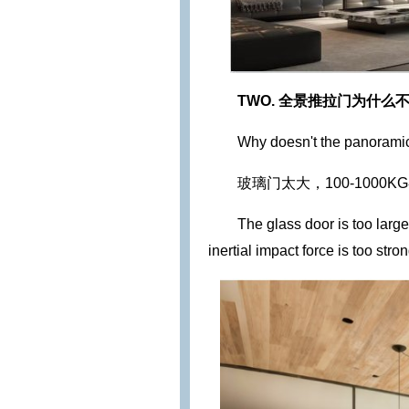
TWO.
全景推拉门为什么
Why doesn't the panoramic
玻璃门太大，100-100
The glass door is too larg
inertial impact force is too stro