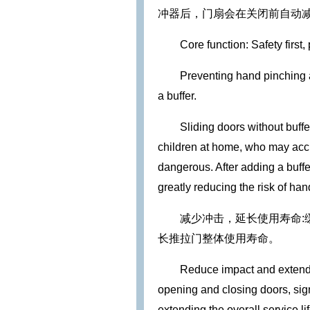
冲器后，门扇会在关闭前自动
Core function: Safety first,
Preventing hand pinching a
a buffer.
Sliding doors without buffer
children at home, who may acci
dangerous. After adding a buffe
greatly reducing the risk of han
减少冲击，延长使用寿命
长推拉门整体使用寿命。
Reduce impact and extend s
opening and closing doors, sign
extending the overall service lif