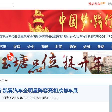
线索征集
新
车炫界领衔 凯翼汽车全明星阵容亮相成都车展
·
现在什么品牌的手机还能ROOT？ROO
汽车
游戏
企业
商讯
时尚
购物
金融
微商
> 正文
衔 凯翼汽车全明星阵容亮相成都车展
：
日期：
2020-07-21 10:43:04
阅读：1124