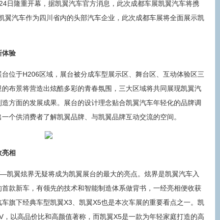
24日隆重开幕，据凯翼汽车官方消息，此次成都车展凯翼汽车将携
。凯翼汽车作为四川省内的头部汽车企业，此次成都车展将全面展示凯
。
新体验
台位于H206区域，展台被分成车型展示区、舞台区、互动体验区三
卫的布景将营造出炫酷多彩的青春氛围，三大区域将共同展现凯翼汽
制造方面的发展成果。展台的设计理念贴合凯翼汽车年轻化的品牌调
出一个供消费者了解凯翼品牌、与凯翼品牌互动交流的空间。
数亮相
UV—凯翼炫界无疑将成为凯翼展台的最大的亮点。炫界是凯翼汽车入
的首款新车，有领先的技术和智能制造体系做背书，一经亮相便收获
车旗下经典车型凯翼X3、凯翼X5也是本次车展的重要看点之一。凯
UV，以高品价比和高颜值著称，而凯翼X5是一款为年轻家庭打造的高