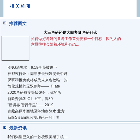
推荐图文
大三考研还是大四考研 考研什么
如何做好考研的备考工作首先要有一个目标，因为人的
意愿往往会随着环境和心态...
RNG消失术，9.18全员被迫下
神都夜行录：周年庆最强妖灵云中君
保研和推免或将成为未来名校唯一的
简化规模的无双割草——《Fate
2020考研难度等级划分，你的考
新款奔驰GLC L上市，售39.
“新境界 智行千里”——2019
青藏高原华西地区等地多降水 北方
新版Steam库公测现已开启！界
最新资讯
我们渴望已久的一款极致美感手机—