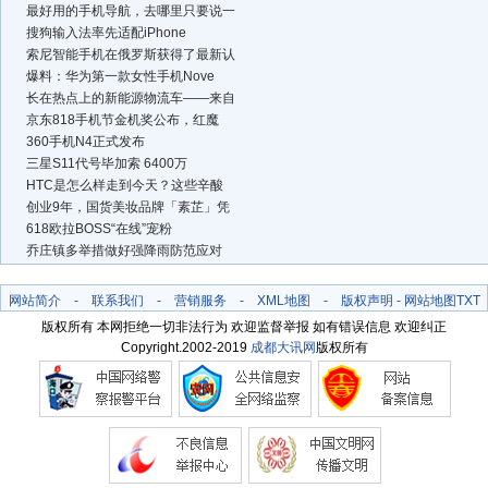
最好用的手机导航，去哪里只要说一
搜狗输入法率先适配iPhone
索尼智能手机在俄罗斯获得了最新认
爆料：华为第一款女性手机Nove
长在热点上的新能源物流车——来自
京东818手机节金机奖公布，红魔
360手机N4正式发布
三星S11代号毕加索 6400万
HTC是怎么样走到今天？这些辛酸
创业9年，国货美妆品牌「素芷」凭
618欧拉BOSS“在线”宠粉
乔庄镇多举措做好强降雨防范应对
网站简介
-
联系我们
-
营销服务
-
XML地图
-
版权声明
-
网站地图
TXT
版权所有 本网拒绝一切非法行为 欢迎监督举报 如有错误信息 欢迎纠正
Copyright.2002-2019
成都大讯网
版权所有