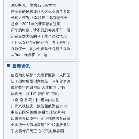
300牛·米、两块12.3英寸大
佟丽娅的风衣凭什么这么高级？看她
外观大变/配上双联屏！北京现代全
超全！2021年的新车都在这里
买车的时候，请不要忽略美系车，君
还在穿烂大街的马丁靴？这双“烟管
为什么女精英们的穿搭，看上去明明
袁咏仪一共多少个爱马仕包包？袁咏
从Burberry到Dior，这
最新资讯
信锐助力成都市龙泉驿区第一人民医
知了创智集团创意领航：马年贺岁片
破局数字迷思 锚定人才航向：“数
你真美，以 1V1 陪伴式咨询，
《全 德 书 院》|一场向内的觉
川师八秩校庆｜数智领航聚合力 才
中基石国际集团 深耕全球资源 构
四川举办优质中小企业梯度培育政策
全国统一大市场首场百企联盟服务站
手调筋骨归元正 心润气血焕春颜