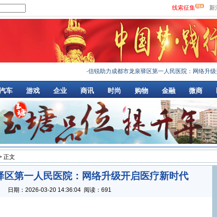
线索征集
新
·
信锐助力成都市龙泉驿区第一人民医院：网络升级开
·
知
汽车
游戏
企业
商讯
时尚
购物
金融
微商
> 正文
驿区第一人民医院：网络升级开启医疗新时代
：
日期：
2026-03-20 14:36:04
阅读：691