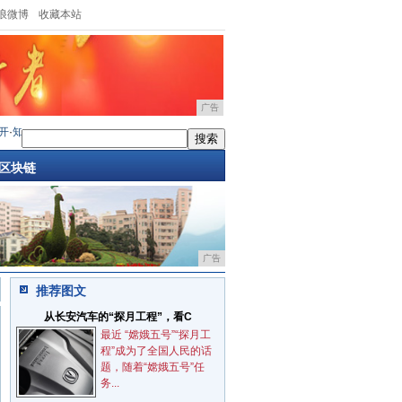
浪微博
收藏本站
广告
了创智集团创意领航：马年贺岁片，温情献映
·
破局数字迷思 锚定人才航向：“数智领航
区块链
广告
推荐图文
从长安汽车的“探月工程”，看C
最近 “嫦娥五号”“探月工
程”成为了全国人民的话
题，随着“嫦娥五号”任
务...