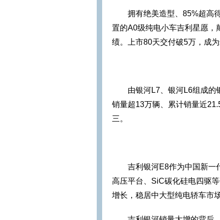
拥有绝美造型、85%超高得房
置的A0级纯电小车吉利星愿，颠
绩。上市80天交付破5万，成
由银河L7、银河L6组成
销量超13万辆、累计销量近2
三。
吉利银河E8作为中国新一
高压平台、SiC碳化硅电四驱
增长，稳居中大型纯电轿车市场
吉利银河销量大增的背后