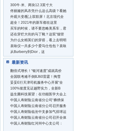
300牛·米、两块12.3英寸大
佟丽娅的风衣凭什么这么高级？看她
外观大变/配上双联屏！北京现代全
超全！2021年的新车都在这里
买车的时候，请不要忽略美系车，君
还在穿烂大街的马丁靴？这双“烟管
为什么女精英们的穿搭，看上去明明
袁咏仪一共多少个爱马仕包包？袁咏
从Burberry到Dior，这
最新资讯
翻倍式增长！“银河速度”成就高价
全国联考难不倒BJ60雷霆！掏雪
妥妥E行天津司机服务中心开展“全
100%坡度见证越野实力，全新B
益生菌科技展望：在功能医学大会上
中国人寿财险云南省分公司“彝绣保
中国人寿财险云南省分公司召开服务
中国人寿财险临沧中支参加气排球运
中国人寿财险云南省分公司召开全体
中国人寿财险红河州中心支公司：