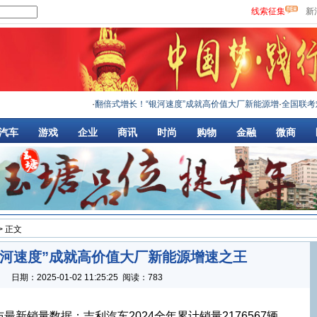
线索征集
新
·
翻倍式增长！“银河速度”成就高价值大厂新能源增
·
全国联考难不倒
汽车
游戏
企业
商讯
时尚
购物
金融
微商
> 正文
银河速度”成就高价值大厂新能源增速之王
：
日期：
2025-01-02 11:25:25
阅读：783
最新销量数据：吉利汽车2024全年累计销量2176567辆，