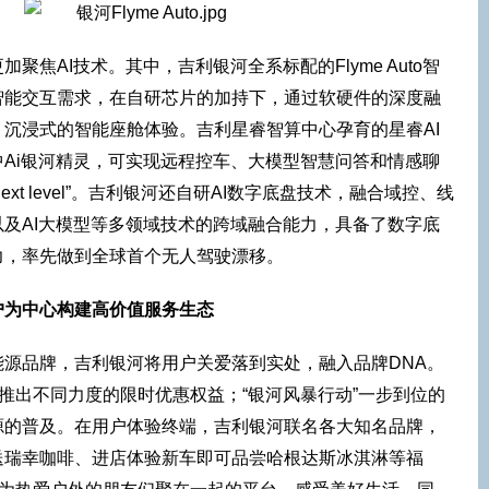
聚焦AI技术。其中，吉利银河全系标配的Flyme Auto智
智能交互需求，在自研芯片的加持下，通过软硬件的深度融
沉浸式的智能座舱体验。吉利星睿智算中心孕育的星睿AI
Ai银河精灵，可实现远程控车、大模型智慧问答和情感聊
ext level”。吉利银河还自研AI数字底盘技术，融合域控、线
及AI大模型等多领域技术的跨域融合能力，具备了数字底
力，率先做到全球首个无人驾驶漂移。
户为中心构建高价值服务生态
源品牌，吉利银河将用户关爱落到实处，融入品牌DNA。
户推出不同力度的限时优惠权益；“银河风暴行动”一步到位的
源的普及。在用户体验终端，吉利银河联名各大知名品牌，
送瑞幸咖啡、进店体验新车即可品尝哈根达斯冰淇淋等福