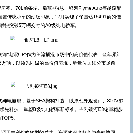
率、70L前备箱、后驱+独悬、银河Flyme Auto等越级配
覆传统小车的刻板印象，12月实现了销量达16491辆的佳
为最快突破5万辆交付的A0级纯电轿车。
的银河“电混CP”作为主流插混市场中的高价值代表，全年累计
1.5万辆，以领先同级的高价值表现，销量位居细分市场前
代纯电旗舰，基于SEA架构打造，以原创外观设计、800V超
等领先科技，重塑B级纯电轿车新标准。吉利银河E8销量稳步
TOP5。
，源于吉利战略转型的成功、资源的深度整合与高效协同，