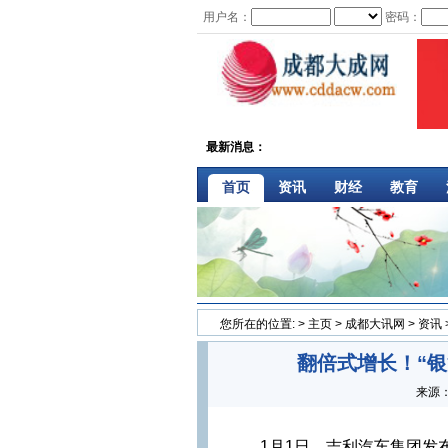
用户名：
密码：
最新消息：
首页
资讯
财经
教育
您所在的位置:
>
主页
>
成都大讯网
>
资讯
翻倍式增长！“
来源
1月1日，吉利汽车集团发布