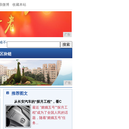
浪微博
收藏本站
广告
BJ60雷霆！掏雪豁沙战陡坡，猛
·
妥妥E行天津司机服务中心开展“全民消防安全至上
·
区块链
广告
推荐图文
从长安汽车的“探月工程”，看C
最近 “嫦娥五号”“探月工
程”成为了全国人民的话
题，随着“嫦娥五号”任
务...