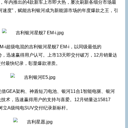
念，年内推出的4款新车上市即大热，屡次刷新各细分市场最
河速度”，赋能吉利银河成为新能源市场的年度爆款之王，引
-i超级电混的吉利银河星舰7 EM-i，以同级最低的
等优势，迅速赢得用户认可。上市13天即交付破万，12月销量达
车交付最快纪录，彰显爆款潜质。
凭借GEA架构、神盾短刀电池、银河11合1智能电驱、银河
等领先技术，迅速赢得用户的支持与喜爱。12月销量达15817
树立A级纯电SUV交付纪录新标杆。