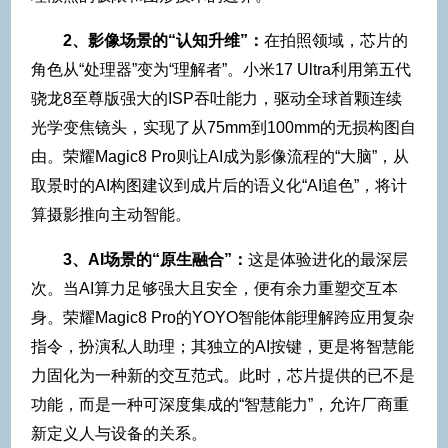
2、影像场景的“认知升维”：
在拍照领域，芯片的
角色从“处理器”变为“理解者”。小米17 Ultra利用第五代
骁龙8至尊版强大的ISP吞吐能力，驱动全球首颗连续
光学变焦镜头，实现了从75mm到100mm的无损构图自
由。荣耀Magic8 Pro则让AI成为影像流程的“大脑”，从
取景时的AI构图建议到成片后的语义化“AI追色”，将计
算摄影推向主动智能。
3、AI场景的“原生融合”：
这是体验进化的最深层
次。当AI算力足够强大且安全，便有余力重塑交互本
身。荣耀Magic8 Pro的YOYO智能体能理解跨应用复杂
指令，扮演私人助理；其独立的AI按键，更是将智慧能
力固化为一种新的交互范式。此时，芯片提供的已不是
功能，而是一种可深度集成的“智慧能力”，允许厂商重
新定义人与设备的关系。