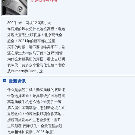
着“嫦娥五号”任务...
300牛·米、两块12.3英寸大
佟丽娅的风衣凭什么这么高级？看她
外观大变/配上双联屏！北京现代全
超全！2021年的新车都在这里
买车的时候，请不要忽略美系车，君
还在穿烂大街的马丁靴？这双“烟管
为什么女精英们的穿搭，看上去明明
袁咏仪一共多少个爱马仕包包？袁咏
从Burberry到Dior，这
最新资讯
什么是旗舰手机？购买旗舰的底层逻
告别选择困难！兼具顶级拍照与游戏
高端旗舰手机怎么选？谁更胜一筹
第六届中国菌草微生态创新论坛在京
重磅签约！锦嵘控股双项合作落地，
携程商旅发布AI生态全景图：当T
生即颠覆 代际领先！全景智慧旗舰
七年相伴护安康，2026 年度“