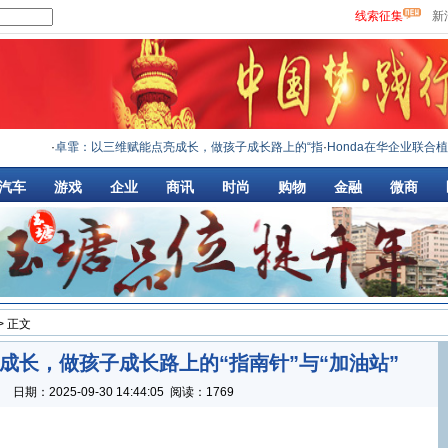
线索征集
新
·
卓霏：以三维赋能点亮成长，做孩子成长路上的“指
·
Honda在华企业联合植树
汽车
游戏
企业
商讯
时尚
购物
金融
微商
> 正文
成长，做孩子成长路上的“指南针”与“加油站”
：
日期：
2025-09-30 14:44:05
阅读：1769