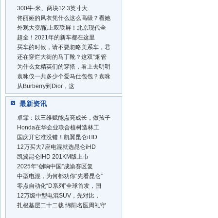
300牛·米、两块12.3英寸大
佟丽娅的风衣凭什么这么高级？看她
外观大变/配上双联屏！北京现代全
超全！2021年的新车都在这里
买车的时候，请不要忽略美系车，君
还在穿烂大街的马丁靴？这双“烟管
为什么女精英们的穿搭，看上去明明
袁咏仪一共多少个爱马仕包包？袁咏
从Burberry到Dior，这
最新资讯
卓霏：以三维赋能点亮成长，做孩子
Honda在华企业联合植树造林工
国庆开它准没错！凯翼昆仑iHD
12万买大7座电混就选昆仑iHD
凯翼昆仑iHD 201KM版上市
2025年“创响中国”成渝赛区复
中型电混，为何都劝你“先看昆仑”
零点自动化“D系列”全球首发，国
12万级中型电混SUV，先对比，
扎根基层二十二载 绵阳名医周礼守