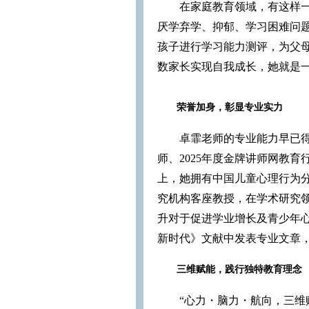
在家庭教育领域，有这样一
厌学弃学、抑郁、学习困难问
孩子进行学习能力测评，为父
数家长实现自我成长，她就是
荣誉加身，彰显专业实力
卓霏老师的专业能力早已得
师、2025年度金牌讲师网教
上，她拥有中国儿童心理行为
究机构客座教授，在学术研究
升对于促进学业增长及青少年
新时代》文献中发表专业文章
三维赋能，践行独特教育理念
“心力・脑力・航向，三维