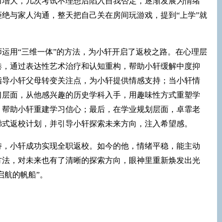
力增大，几次考试不理想后陷入自我否定，逐渐发展为情绪
绝与家人沟通，整天把自己关在房间玩游戏，提到“上学”就
运用“三维一体”的方法，为小轩开启了返校之路。在心理层
港，通过表达性艺术治疗和认知重构，帮助小轩缓解中度抑
指导小轩父母转变关注点，为小轩提供情感支持；当小轩情
习层面，从他感兴趣的历史学科入手，用趣味性方式重塑学
，帮助小轩重建学习信心；最后，在学业规划层面，卓霏老
梯式返校计划，并引导小轩探索未来方向，注入希望感。
持，小轩成功实现全职返校。如今的他，情绪平稳，能主动
方法，对未来也有了清晰的探索方向，眼神里重新焕发出光
启航的帆船”。