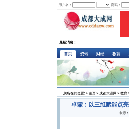
用户名：
密码：
最新消息：
首页
资讯
财经
教育
您所在的位置:
>
主页
>
成都大讯网
>
教育
卓霏：以三维赋能点亮
来源