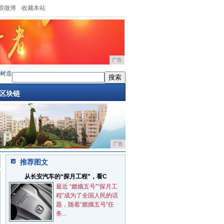
浪微博
收藏本站
广告
造林工程再拓千亩新绿
·
国庆开它准没错！凯翼昆仑iHD 201KM版空
·
12万买大7座电混就
区块链
广告
推荐图文
从长安汽车的“探月工程”，看C
最近 “嫦娥五号”“探月工
程”成为了全国人民的话
题，随着“嫦娥五号”任
务...